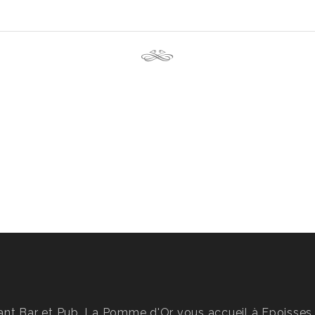
t
ant Bar et Pub, La Pomme d'Or vous accueil à
Epoisses