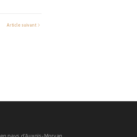
Article suivant
en pays d'Auxois-Morvan,