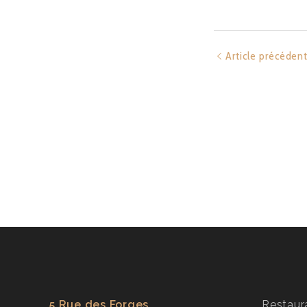
Article précéden
5 Rue des Forges,
Restaur